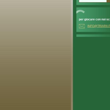
per giocare con noi scr
INFO@TRI
ARII.I