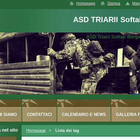
Homepage
Stampa
Mapp
ASD TRIARII Softa
ASD Triarii Softair Ber
HI SIAMO
CONTATTACI
CALENDARIO E NEWS
GALLERIA 
 nel sito
Homepage
>
Lista dei tag