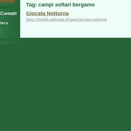
Tag: campi softari bergamo
Giocata Notturna
Contatti
https://triarii6.webnode.it/news/giocata-notturna/
ivi a
T